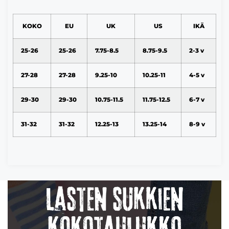
KOKO
EU
UK
US
IKÄ
25-26
25-26
7.75-8.5
8.75-9.5
2-3 v
27-28
27-28
9.25-10
10.25-11
4-5 v
29-30
29-30
10.75-11.5
11.75-12.5
6-7 v
31-32
31-32
12.25-13
13.25-14
8-9 v