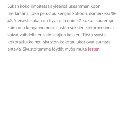
Sukan koko ilmoitetaan yleensä useamman koon
merkintänä, joka perustuu kengän kokoon, esimerkiksi 38-
42. Yleisesti sukan on hyvä olla noin 1-2 kokoa suurempi
kuin oma kengännumero. Lasten sukkien kokomerkinnät
voivat vaihdella eri valmistajien kesken. Tästä syystä
kokotaulukko.net -sivuston kokotaulukot ovat suuntaa
antavia. Sivustoltamme löydät myös muita
lasten
kokotaulukoita
kuten
vaatteet
,
kengät
, ja
villasukat
.
YHTEYSTIEDOT