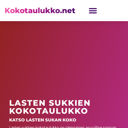
Kokotaulukko.net
LASTEN KOKOTAULUKKO
LASTEN SUKKIEN
KOKOTAULUKKO
KATSO LASTEN SUKAN KOKO
Lasten sukkien kokotaulukko on olennainen apuväline sopivan