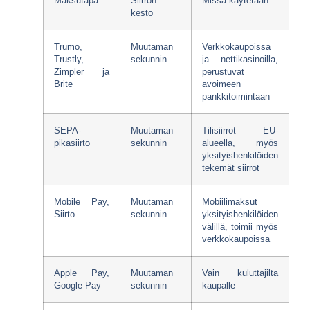
Maksutapa
Siirron
Missä käytetään
kesto
Trumo,
Muutaman
Verkkokaupoissa
Trustly,
sekunnin
ja nettikasinoilla,
Zimpler ja
perustuvat
Brite
avoimeen
pankkitoimintaan
SEPA-
Muutaman
Tilisiirrot EU-
pikasiirto
sekunnin
alueella, myös
yksityishenkilöiden
tekemät siirrot
Mobile Pay,
Muutaman
Mobiilimaksut
Siirto
sekunnin
yksityishenkilöiden
välillä, toimii myös
verkkokaupoissa
Apple Pay,
Muutaman
Vain kuluttajilta
Google Pay
sekunnin
kaupalle