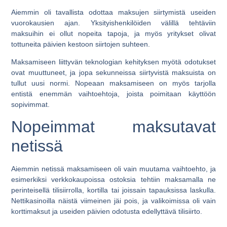
Aiemmin oli tavallista odottaa maksujen siirtymistä useiden
vuorokausien ajan. Yksityishenkilöiden välillä tehtäviin
maksuihin ei ollut nopeita tapoja, ja myös yritykset olivat
tottuneita päivien kestoon siirtojen suhteen.
Maksamiseen liittyvän teknologian kehityksen myötä odotukset
ovat muuttuneet, ja jopa sekunneissa siirtyvistä maksuista on
tullut uusi normi. Nopeaan maksamiseen on myös tarjolla
entistä enemmän vaihtoehtoja, joista poimitaan käyttöön
sopivimmat.
Nopeimmat maksutavat
netissä
Aiemmin netissä maksamiseen oli vain muutama vaihtoehto, ja
esimerkiksi verkkokaupoissa ostoksia tehtiin maksamalla ne
perinteisellä tilisiirrolla, kortilla tai joissain tapauksissa laskulla.
Nettikasinoilla näistä viimeinen jäi pois, ja valikoimissa oli vain
korttimaksut ja useiden päivien odotusta edellyttävä tilisiirto.