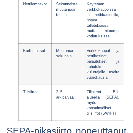
Nettilompakot
Sekunneista
Käytetään
muutamaan
verkkokaupoissa
tuntiin
ja nettikasinoilla,
nopea
talletuksissa,
mutta hitaampi
kotiutuksissa
Korttimaksut
Muutaman
Verkkokaupat ja
sekunnin
nettikasinot,
palautukset ja
kotiutukset
kuluttajalle useita
vuorokausia
Tilisiirto
2–5
Tilisiirrot EU-
arkipäivää
alueella (SEPA),
myös
kansainväliset
tilisiirrot (SWIFT)
SEPA-pikasiirto nopeuttanut