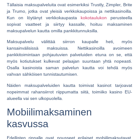
Tällaisia maksupalveluita ovat esimerkiksi Trustly, Zimpler, Brite
ja Trumo, jotka ovat yleisiä verkkokaupoissa ja nettikasinoilla.
Kun on löytänyt verkkokaupasta
kokotaulukon
perusteella
sopivat vaatteet ja siirtyy kassalle, hoituu maksaminen
maksupalvelun kautta omilla pankkitunnuksilla.
Maksupalvelu välittää siirron kaupalle heti, myös
kansainvälisissä maksuissa. Nettikasinoilla avoimeen
pankkitoimintaan pohjautuvien palveluiden etuna on se, että
myös kotiutukset kulkevat pelaajan suuntaan yhtä nopeasti.
Osalla kasinoista saman palvelun kautta voi tehdä myös
vahvan sähköisen tunnistautumisen.
Näiden maksupalveluiden kautta toimivat kasinot tarjoavat
nopeimmat rahansiirrot riippumatta siitä, toimiiko kasino EU-
alueella vai sen ulkopuolella.
Mobiilimaksaminen
kasvussa
Edellisten rinnalle ovat nousseet erilaiset mobiilimaksutavat,