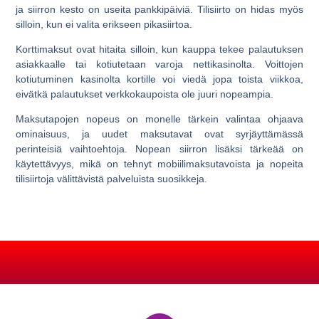
ja siirron kesto on useita pankkipäiviä. Tilisiirto on hidas myös
silloin, kun ei valita erikseen pikasiirtoa.
Korttimaksut ovat hitaita silloin, kun kauppa tekee palautuksen
asiakkaalle tai kotiutetaan varoja nettikasinolta. Voittojen
kotiutuminen kasinolta kortille voi viedä jopa toista viikkoa,
eivätkä palautukset verkkokaupoista ole juuri nopeampia.
Maksutapojen nopeus on monelle tärkein valintaa ohjaava
ominaisuus, ja uudet maksutavat ovat syrjäyttämässä
perinteisiä vaihtoehtoja. Nopean siirron lisäksi tärkeää on
käytettävyys, mikä on tehnyt mobiilimaksutavoista ja nopeita
tilisiirtoja välittävistä palveluista suosikkeja.