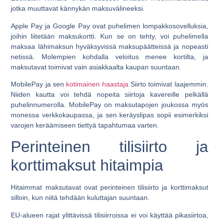
jotka muuttavat kännykän maksuvälineeksi.
Apple Pay ja Google Pay ovat puhelimen lompakkosovelluksia,
joihin liitetään maksukortti. Kun se on tehty, voi puhelimella
maksaa lähimaksun hyväksyvissä maksupäätteissä ja nopeasti
netissä. Molempien kohdalla veloitus menee kortilta, ja
maksutavat toimivat vain asiakkaalta kaupan suuntaan.
MobilePay ja sen
kotimainen haastaja
Siirto toimivat laajemmin.
Niiden kautta voi tehdä nopeita siirtoja kavereille pelkällä
puhelinnumerolla. MobilePay on maksutapojen joukossa myös
monessa verkkokaupassa, ja sen keräyslipas sopii esimerkiksi
varojen keräämiseen tiettyä tapahtumaa varten.
Perinteinen tilisiirto ja
korttimaksut hitaimpia
Hitaimmat maksutavat ovat perinteinen tilisiirto ja korttimaksut
silloin, kun niitä tehdään kuluttajan suuntaan.
EU-alueen rajat ylittävissä tilisiirroissa ei voi käyttää pikasiirtoa,