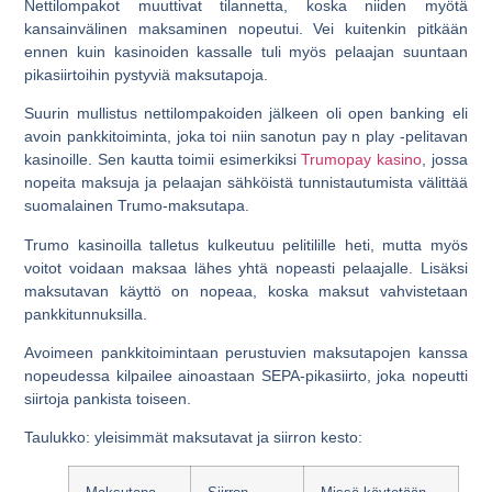
Nettilompakot muuttivat tilannetta, koska niiden myötä
kansainvälinen maksaminen nopeutui. Vei kuitenkin pitkään
ennen kuin kasinoiden kassalle tuli myös pelaajan suuntaan
pikasiirtoihin pystyviä maksutapoja.
Suurin mullistus nettilompakoiden jälkeen oli open banking eli
avoin pankkitoiminta, joka toi niin sanotun pay n play -pelitavan
kasinoille. Sen kautta toimii esimerkiksi
Trumopay kasino
, jossa
nopeita maksuja ja pelaajan sähköistä tunnistautumista välittää
suomalainen Trumo-maksutapa.
Trumo kasinoilla talletus kulkeutuu pelitilille heti, mutta myös
voitot voidaan maksaa lähes yhtä nopeasti pelaajalle. Lisäksi
maksutavan käyttö on nopeaa, koska maksut vahvistetaan
pankkitunnuksilla.
Avoimeen pankkitoimintaan perustuvien maksutapojen kanssa
nopeudessa kilpailee ainoastaan SEPA-pikasiirto, joka nopeutti
siirtoja pankista toiseen.
Taulukko: yleisimmät maksutavat ja siirron kesto: