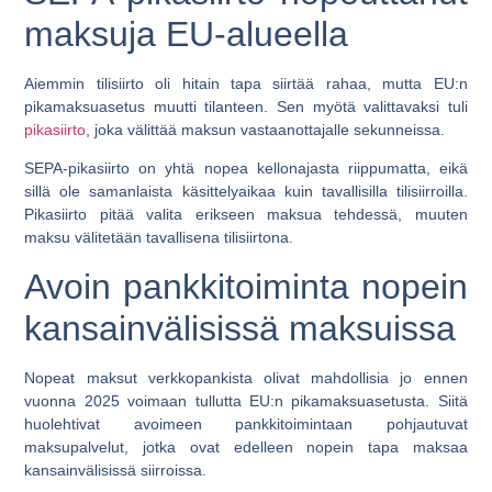
maksuja EU-alueella
Aiemmin tilisiirto oli hitain tapa siirtää rahaa, mutta EU:n
pikamaksuasetus muutti tilanteen. Sen myötä valittavaksi tuli
pikasiirto
, joka välittää maksun vastaanottajalle sekunneissa.
SEPA-pikasiirto on yhtä nopea kellonajasta riippumatta, eikä
sillä ole samanlaista käsittelyaikaa kuin tavallisilla tilisiirroilla.
Pikasiirto pitää valita erikseen maksua tehdessä, muuten
maksu välitetään tavallisena tilisiirtona.
Avoin pankkitoiminta nopein
kansainvälisissä maksuissa
Nopeat maksut verkkopankista olivat mahdollisia jo ennen
vuonna 2025 voimaan tullutta EU:n pikamaksuasetusta. Siitä
huolehtivat avoimeen pankkitoimintaan pohjautuvat
maksupalvelut, jotka ovat edelleen nopein tapa maksaa
kansainvälisissä siirroissa.