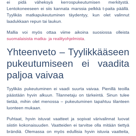
ei pidä väheksyä kerrospukeutumisen merkitystä.
Lentokoneeseen ei siis kannata marssia pelkkä t-paita päällä.
Tyylikäs matkapukeutuminen täydentyy, kun olet valinnut
laadukkaan repun tai laukun.
Mallia voi myös ottaa viime aikoina suosiossa olleista
suomalaisista matka- ja realityohjelmista
.
Yhteenveto – Tyylikkääseen
pukeutumiseen ei vaadita
paljoa vaivaa
Tyylikäs pukeutuminen ei vaadi suurta vaivaa. Pienillä teoilla
päästään hyvin alkuun. Tilannetaju on tärkeintä. Sinun tulee
tietää, mihin olet menossa – pukeutuminen tapahtuu tilanteen
luonteen mukaan.
Puhtaat, hyvin istuvat vaatteet ja sopivat värivalinnat luovat
siistin kokonaisuuden. Vaatteiden ei tarvitse olla mitään tiettyä
brändiä. Olemassa on myös edullisia hyvin istuvia vaatteita,