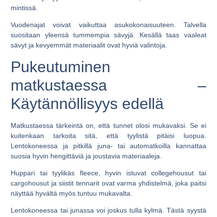
mintissä.
Vuodenajat voivat vaikuttaa asukokonaisuuteen. Talvella
suositaan yleensä tummempia sävyjä. Kesällä taas vaaleat
sävyt ja kevyemmät materiaalit ovat hyviä valintoja.
Pukeutuminen
matkustaessa –
Käytännöllisyys edellä
Matkustaessa tärkeintä on, että tunnet olosi mukavaksi. Se ei
kuitenkaan tarkoita sitä, että tyylistä pitäisi luopua.
Lentokoneessa ja pitkillä juna- tai automatkoilla kannattaa
suosia hyvin hengittäviä ja joustavia materiaaleja.
Huppari tai tyylikäs fleece, hyvin istuvat collegehousut tai
cargohousut ja siistit tennarit ovat varma yhdistelmä, joka paitsi
näyttää hyvältä myös tuntuu mukavalta.
Lentokoneessa tai junassa voi joskus tulla kylmä. Tästä syystä