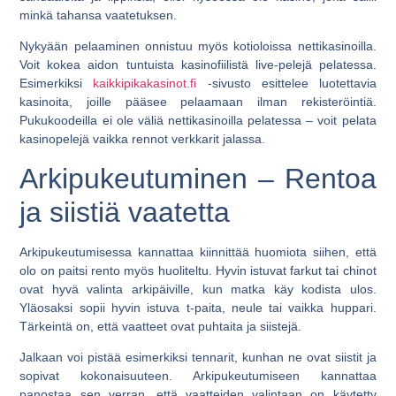
minkä tahansa vaatetuksen.
Nykyään pelaaminen onnistuu myös kotioloissa nettikasinoilla.
Voit kokea aidon tuntuista kasinofiilistä live-pelejä pelatessa.
Esimerkiksi
kaikkipikakasinot.fi
-sivusto esittelee luotettavia
kasinoita, joille pääsee pelaamaan ilman rekisteröintiä.
Pukukoodeilla ei ole väliä nettikasinoilla pelatessa – voit pelata
kasinopelejä vaikka rennot verkkarit jalassa.
Arkipukeutuminen – Rentoa
ja siistiä vaatetta
Arkipukeutumisessa kannattaa kiinnittää huomiota siihen, että
olo on paitsi rento myös huoliteltu. Hyvin istuvat farkut tai chinot
ovat hyvä valinta arkipäiville, kun matka käy kodista ulos.
Yläosaksi sopii hyvin istuva t-paita, neule tai vaikka huppari.
Tärkeintä on, että vaatteet ovat puhtaita ja siistejä.
Jalkaan voi pistää esimerkiksi tennarit, kunhan ne ovat siistit ja
sopivat kokonaisuuteen. Arkipukeutumiseen kannattaa
panostaa sen verran, että vaatteiden valintaan on käytetty