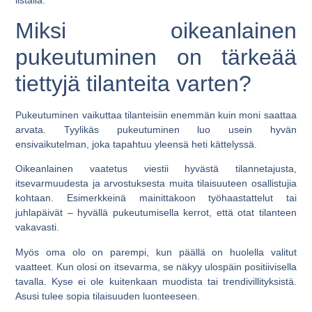
Miksi oikeanlainen
pukeutuminen on tärkeää
tiettyjä tilanteita varten?
Pukeutuminen vaikuttaa tilanteisiin enemmän kuin moni saattaa
arvata. Tyylikäs pukeutuminen luo usein hyvän
ensivaikutelman, joka tapahtuu yleensä heti kättelyssä.
Oikeanlainen vaatetus viestii hyvästä tilannetajusta,
itsevarmuudesta ja arvostuksesta muita tilaisuuteen osallistujia
kohtaan. Esimerkkeinä mainittakoon työhaastattelut tai
juhlapäivät – hyvällä pukeutumisella kerrot, että otat tilanteen
vakavasti.
Myös oma olo on parempi, kun päällä on huolella valitut
vaatteet. Kun olosi on itsevarma, se näkyy ulospäin positiivisella
tavalla. Kyse ei ole kuitenkaan muodista tai trendivillityksistä.
Asusi tulee sopia tilaisuuden luonteeseen.