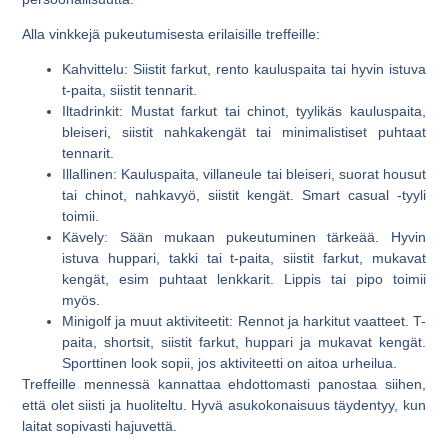
Alla vinkkejä pukeutumisesta erilaisille treffeille:
Kahvittelu
: Siistit farkut, rento kauluspaita tai hyvin istuva
t-paita, siistit tennarit.
Iltadrinkit
: Mustat farkut tai chinot, tyylikäs kauluspaita,
bleiseri, siistit nahkakengät tai minimalistiset puhtaat
tennarit.
Illallinen
: Kauluspaita, villaneule tai bleiseri, suorat housut
tai chinot, nahkavyö, siistit kengät. Smart casual -tyyli
toimii.
Kävely
: Sään mukaan pukeutuminen tärkeää. Hyvin
istuva huppari, takki tai t-paita, siistit farkut, mukavat
kengät, esim puhtaat lenkkarit. Lippis tai pipo toimii
myös.
Minigolf ja muut aktiviteetit
: Rennot ja harkitut vaatteet. T-
paita, shortsit, siistit farkut, huppari ja mukavat kengät.
Sporttinen look sopii, jos aktiviteetti on aitoa urheilua.
Treffeille mennessä kannattaa ehdottomasti panostaa siihen,
että olet siisti ja huoliteltu. Hyvä asukokonaisuus täydentyy, kun
laitat sopivasti hajuvettä.