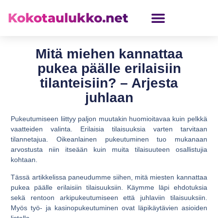
Kokotaulukko.net
LASTEN KOKOTAULUKKO
Mitä miehen kannattaa
pukea päälle erilaisiin
tilanteisiin? – Arjesta
juhlaan
Pukeutumiseen liittyy paljon muutakin huomioitavaa kuin pelkkä
vaatteiden valinta. Erilaisia tilaisuuksia varten tarvitaan
tilannetajua. Oikeanlainen pukeutuminen tuo mukanaan
arvostusta niin itseään kuin muita tilaisuuteen osallistujia
kohtaan.
Tässä artikkelissa paneudumme siihen, mitä miesten kannattaa
pukea päälle erilaisiin tilaisuuksiin. Käymme läpi ehdotuksia
sekä rentoon arkipukeutumiseen että juhlaviin tilaisuuksiin.
Myös työ- ja kasinopukeutuminen ovat läpikäytävien asioiden
listalla.