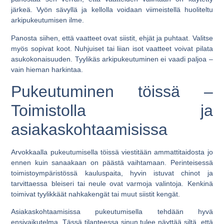
järkeä. Vyön sävyllä ja kellolla voidaan viimeistellä huoliteltu
arkipukeutumisen ilme.
Panosta siihen, että vaatteet ovat siistit, ehjät ja puhtaat. Valitse
myös sopivat koot. Nuhjuiset tai liian isot vaatteet voivat pilata
asukokonaisuuden. Tyylikäs arkipukeutuminen ei vaadi paljoa –
vain hieman harkintaa.
Pukeutuminen töissä –
Toimistolla ja
asiakaskohtaamisissa
Arvokkaalla pukeutumisella töissä viestitään ammattitaidosta jo
ennen kuin sanaakaan on päästä vaihtamaan. Perinteisessä
toimistoympäristössä kauluspaita, hyvin istuvat chinot ja
tarvittaessa bleiseri tai neule ovat varmoja valintoja. Kenkinä
toimivat tyylikkäät nahkakengät tai muut siistit kengät.
Asiakaskohtaamisissa pukeutumisella tehdään hyvä
ensivaikutelma. Tässä tilanteessa sinun tulee näyttää siltä, että