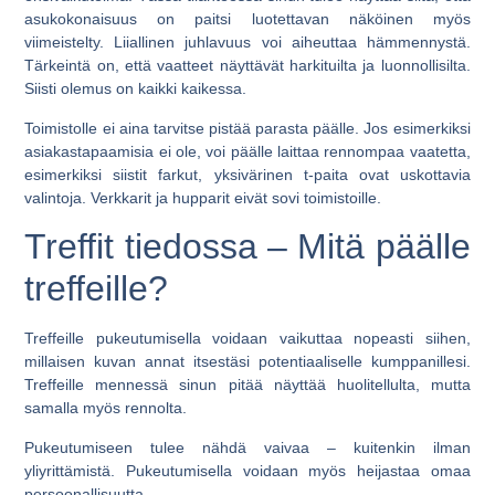
asukokonaisuus on paitsi luotettavan näköinen myös
viimeistelty. Liiallinen juhlavuus voi aiheuttaa hämmennystä.
Tärkeintä on, että vaatteet näyttävät harkituilta ja luonnollisilta.
Siisti olemus on kaikki kaikessa.
Toimistolle ei aina tarvitse pistää parasta päälle. Jos esimerkiksi
asiakastapaamisia ei ole, voi päälle laittaa rennompaa vaatetta,
esimerkiksi siistit farkut, yksivärinen t-paita ovat uskottavia
valintoja. Verkkarit ja hupparit eivät sovi toimistoille.
Treffit tiedossa – Mitä päälle
treffeille?
Treffeille pukeutumisella voidaan vaikuttaa nopeasti siihen,
millaisen kuvan annat itsestäsi potentiaaliselle kumppanillesi.
Treffeille mennessä sinun pitää näyttää huolitellulta, mutta
samalla myös rennolta.
Pukeutumiseen tulee nähdä vaivaa – kuitenkin ilman
yliyrittämistä. Pukeutumisella voidaan myös heijastaa omaa
persoonallisuutta.