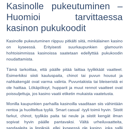
Kasinolle pukeutuminen –
Huomioi tarvittaessa
kasinon pukukoodit
Kasinolle pukeutuminen riippuu pitkälti siitä, minkälainen kasino
on kyseessä. Erityisesti suurkaupunkien glamourin
hohtoisimmissa kasinoissa saatetaan edellyttää pukukoodin
noudattamista.
Tämä tarkoittaa, että päälle pitää laittaa tyylikkäät vaatteet.
Esimerkiksi siisti kauluspaita, chinot tai puvun housut ja
nahkakengät ovat varma valinta. Puvuntakista tai bleiseristä ei
ole haittaa. Lökäpöksyt, hupparit ja muut rennot vaatteet ovat
poissuljettuja, jos kasino vaatii etiketin mukaista vaatetusta.
Monilla kaupunkien parhailla kasinoilla vaaditaan siis vähintään
rentoa ja huoliteltua tyyliä. Smart casual -tyyli toimii hyvin. Siistit
farkut, chinot, tyylikäs paita tai neule ja siistit kengät ilman
sopivat hyvin päälle pantavaksi. Vältä urheiluvaatteita,
sandaaleita ja lippiksiä, ellei kyseessä ole kasino, joka sallii