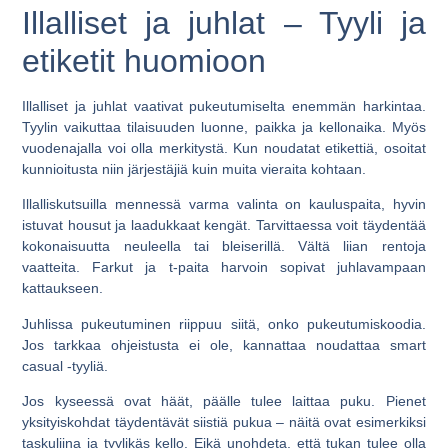
Illalliset ja juhlat – Tyyli ja
etiketit huomioon
Illalliset ja juhlat vaativat pukeutumiselta enemmän harkintaa.
Tyylin vaikuttaa tilaisuuden luonne, paikka ja kellonaika. Myös
vuodenajalla voi olla merkitystä. Kun noudatat etikettiä, osoitat
kunnioitusta niin järjestäjiä kuin muita vieraita kohtaan.
Illalliskutsuilla mennessä varma valinta on kauluspaita, hyvin
istuvat housut ja laadukkaat kengät. Tarvittaessa voit täydentää
kokonaisuutta neuleella tai bleiserillä. Vältä liian rentoja
vaatteita. Farkut ja t-paita harvoin sopivat juhlavampaan
kattaukseen.
Juhlissa pukeutuminen riippuu siitä, onko pukeutumiskoodia.
Jos tarkkaa ohjeistusta ei ole, kannattaa noudattaa smart
casual -tyyliä.
Jos kyseessä ovat häät, päälle tulee laittaa puku. Pienet
yksityiskohdat täydentävät siistiä pukua – näitä ovat esimerkiksi
taskuliina ja tyylikäs kello. Eikä unohdeta, että tukan tulee olla